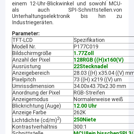
einem 12-Uhr-Blickwinkel und sowohl MCU-
als auch SPI-Schnittstellen.von
Unterhaltungselektronik bis hin zu
Industriegeräten.
Parameter:
TFT-LCD
Spezifikation
Modell Nr.
P177C019
Bildschirmgröße
1.77
Zoll
Anzahl der Pixel
128
RGB ((H)
x160
(V)
Ausrüstung
22
Stecknadel
Anzeigebereich
28.03 ((H) x35.04 ((V) m
Pixelpitch
73 ((H) x219 ((V) um
Umrissdimension
34.00x43.70x2.30 mm
Anordnung der Pixel
RGB-Streifen
Anzeigemodus
Normalerweise weiß
Blickrichtung (Auge)
12.00 Uhr
Anzeige Farbe
262K
2
250
Niete
Lichtdichte (cd/m)
)
Kontrastverhältnis
300:1
Schnittstelle
MCU
8
ein bisschen
SPI 3/