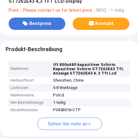
ST7262E43 4,3 TFT LCD-Display
Preis：Please contact us for latest price
MOQ：1-teilig
Bestpreis
Kontakt
Produkt-Beschreibung
,
tft 800x480 kapazitiver Schirm
Markieren
,
Kapazitiver Schirm ST7262E43 Tft
,
Anzeige ST7262E43 4
3 Tft Lcd
Herkunftsort
Shenzhen, China
Lieferzeit
5-8 Werktage
Markenname
Polcd
Min Bestellmenge
1-teilig
Modellnummer
P043B018-CTP
Sehen Sie mehr an