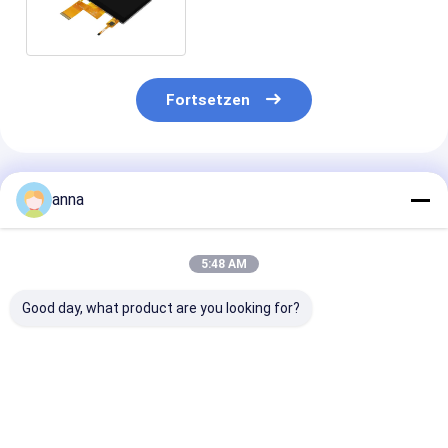
ST7262E43 4,3 TFT LCD-
Display
Fortsetzen
Empfohlene Produkte
anna
5:48 AM
Good day, what product are you looking for?
Polcd 2,8-Zoll
Polcd Small Touch
Polcd 2,4 "TFT
Auflösung 240*320
LCD Modul 2,4"
Kleine Größe 2,
Spi Schnittstelle
240x320 LCM
IPS-Display-M
TFT Grafik-LCD-
Bildschirm Panel 2,4
ST7789V3 240
Display-Modul für
Zoll TFT
LCD-Bildschir