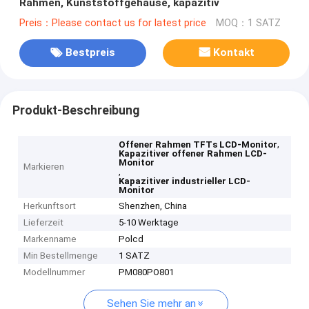
Rahmen, Kunststoffgehäuse, kapazitiv
Preis：Please contact us for latest price
MOQ：1 SATZ
Bestpreis
Kontakt
Produkt-Beschreibung
,
Offener Rahmen TFTs LCD-Monitor
Kapazitiver offener Rahmen LCD-
Monitor
Markieren
,
Kapazitiver industrieller LCD-
Monitor
Herkunftsort
Shenzhen, China
Lieferzeit
5-10 Werktage
Markenname
Polcd
Min Bestellmenge
1 SATZ
Modellnummer
PM080PO801
Sehen Sie mehr an