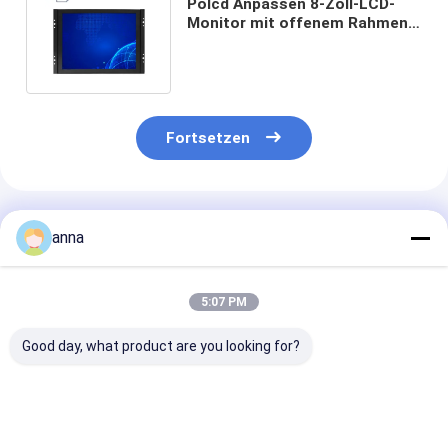
Polcd Anpassen 8-Zoll-LCD-
Monitor mit offenem Rahmen,
Kunststoffgehäuse, kapazitiv
Fortsetzen
Empfohlene Produkte
anna
5:07 PM
Good day, what product are you looking for?
Polcd 13,3-Zoll-
Polcd Industrial 15-
Polcd 10,4 Zol
Metallgehäuse
Zoll-LCD-Monitor
Custom LCD L