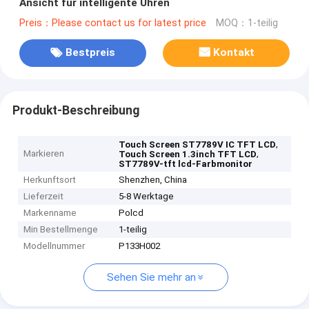
Ansicht für intelligente Uhren
Preis：Please contact us for latest price
MOQ：1-teilig
Bestpreis
Kontakt
Produkt-Beschreibung
,
Touch Screen ST7789V IC TFT LCD
Markieren
,
Touch Screen 1.3inch TFT LCD
ST7789V-tft lcd-Farbmonitor
Herkunftsort
Shenzhen, China
Lieferzeit
5-8 Werktage
Markenname
Polcd
Min Bestellmenge
1-teilig
Modellnummer
P133H002
Sehen Sie mehr an