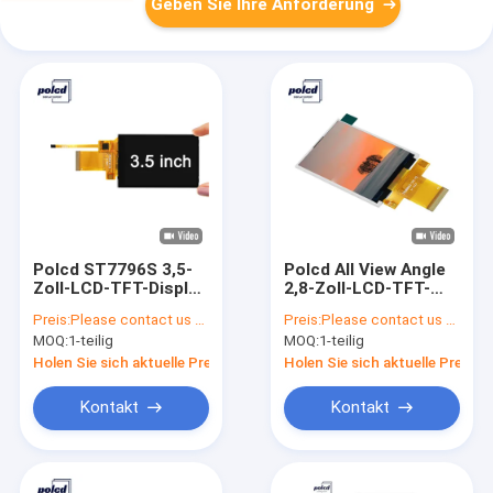
Geben Sie Ihre Anforderung
Polcd ST7796S 3,5-
Polcd All View Angle
Zoll-LCD-TFT-Display
2,8-Zoll-LCD-TFT-
Rgb RoHS 18-Bit-LCD
Display ST7789V
Preis:
Please contact us for latest price
Preis:
Please contact us for latest price
für medizinische
Kundenspezifische
MOQ:
1-teilig
MOQ:
1-teilig
Anwendungen
TFT-Displays
Holen Sie sich aktuelle Preis
Holen Sie sich aktuelle Preis
Kontakt
Kontakt