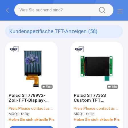
Kundenspezifische TFT-Anzeigen
(58)
Polcd ST7789V2-
Polcd ST7735S
Zoll-TFT-Display-
Custom TFT
Treiber-IC
Displays 1,77 Zoll
Preis:
Please contact us for latest price
Preis:
Please contact us for latest price
Reflektierendes TFT-
sonnenlichtlesbarer
MOQ:
1-teilig
MOQ:
1-teilig
Bildschirmpanel
Bildschirm
Holen Sie sich aktuelle Preis
Holen Sie sich aktuelle Preis