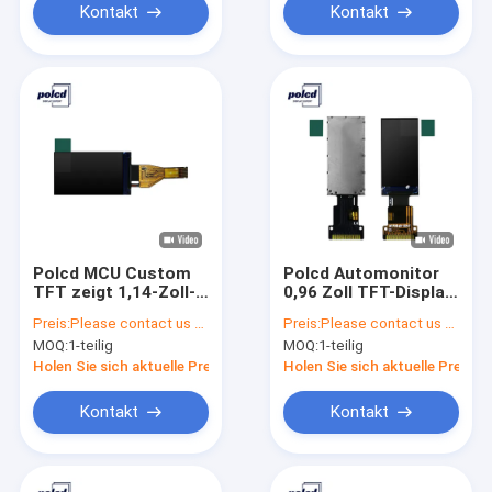
Kontakt
Kontakt
Polcd MCU Custom
Polcd Automonitor
TFT zeigt 1,14-Zoll-
0,96 Zoll TFT-Display
TFT-LCD-
ST7735S
Preis:
Please contact us for latest price
Preis:
Please contact us for latest price
Touchscreen für
Hochauflösender
MOQ:
1-teilig
MOQ:
1-teilig
Werbung an
TFT-RGB-Bildschirm
Holen Sie sich aktuelle Preis
Holen Sie sich aktuelle Preis
Kontakt
Kontakt