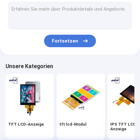
Lcd-Fingerspitzentablett
Medizinische LCD-Anzeige
Kundenspezifische TFT-Anzeigen
Fortsetzen
Industrieller Touch Screen
Kapazitiver Touch Screen TFTs
Unsere Kategorien
Widerstrebender Touch Screen TFTs
Anzeige HD TFT
Kleine TFT-Anzeige
tragbarer lcd-Monitor
TFT LCD-Anzeige
tft lcd-Modul
IPS TFT LCD-
industrieller lcd-Monitor
Anzeige