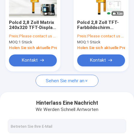
Über uns
Qualitätskontrolle
Polcd 2,8 Zoll Matrix
Polcd 2,8 Zoll TFT-
240x320 TFT-Display
Farbbildschirm
Kontakt US
20 Stift FPC LCM
240*320 Auflösung
Preis:
Please contact us for latest price
Preis:
Please contact us for latest price
ST7789 anpassbares
SPI-Schnittstelle 14-
MOQ:
1 Stück
MOQ:
1 Stück
Hersteller-LCD-
Pin 350nit LCD-
Nachrichten
Modul
Bildschirm
Holen Sie sich aktuelle Preis
Holen Sie sich aktuelle Preis
Fälle
Kontakt
Kontakt
Sehen Sie mehr an
TFT LCD-Anzeige
tft lcd-Modul
Hinterlass Eine Nachricht
Wir Werden Schnell Antworten
IPS TFT LCD-Anzeige
TFT-Touch Screen