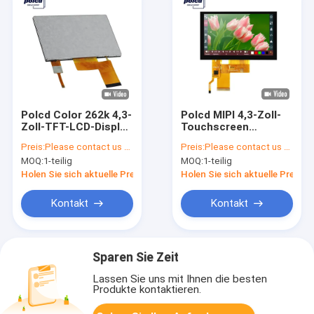
Polcd Color 262k 4,3-
Polcd MIPI 4,3-Zoll-
Zoll-TFT-LCD-Display
Touchscreen
ST7262E43 RGB-TFT-
ST7735S
Preis:
Please contact us for latest price
Preis:
Please contact us for latest price
Display ISO9001
Benutzerdefinierte
MOQ:
1-teilig
MOQ:
1-teilig
TFT-Displays
Transmissiv
Holen Sie sich aktuelle Preis
Holen Sie sich aktuelle Preis
Kontakt
Kontakt
Sparen Sie Zeit
Lassen Sie uns mit Ihnen die besten
Produkte kontaktieren.