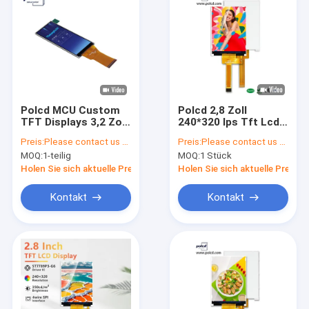
Polcd MCU Custom
Polcd 2,8 Zoll
TFT Displays 3,2 Zoll
240*320 Ips Tft Lcd
320x240 Touch Lcd
Bildschirm Spi
Preis:
Please contact us for latest price
Preis:
Please contact us for latest price
für Android-Geräte
Schnittstelle Alle
MOQ:
1-teilig
MOQ:
1 Stück
freien Blickwinkel
Panel Display Modul
Holen Sie sich aktuelle Preis
Holen Sie sich aktuelle Preis
Kontakt
Kontakt
Haus
Produkte
VR Show