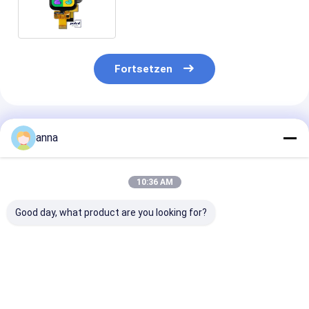
View Angle LCD Modul für
Smart Watch
Fortsetzen
Empfohlene Produkte
anna
10:36 AM
Good day, what product are you looking for?
Polcd 4-Draht-SPI
Polcd 12 0'CLOCK
Polcd ISO9001
ST7789V 2,8-Zoll-
240x320 2,8 Zoll
Zoll-TFT-
IPS-Bildschirm RoHS
Ili9341v 16 Bit TFT
Touchscreen-
TFT-Touchscreen
Touchscreen
Monitor 12 0'
für Zuhause