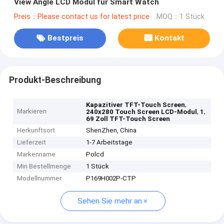
View Angle LCD Modul für Smart Watch
Preis：Please contact us for latest price
MOQ：1 Stück
Bestpreis
Kontakt
Produkt-Beschreibung
,
Kapazitiver TFT-Touch Screen
Markieren
,
,
240x280 Touch Screen LCD-Modul
1
69 Zoll TFT-Touch Screen
Herkunftsort
ShenZhen, China
Lieferzeit
1-7 Arbeitstage
Markenname
Polcd
Min Bestellmenge
1 Stück
Modellnummer
P169H002P-CTP
Sehen Sie mehr an