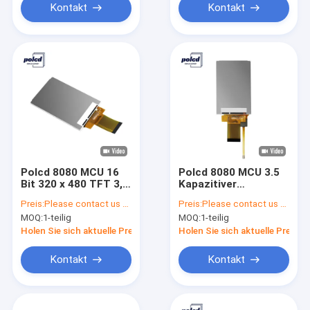
Kontakt
Kontakt
Polcd 8080 MCU 16
Polcd 8080 MCU 3.5
Bit 320 x 480 TFT 3,5
Kapazitiver
Zoll Lcd ILI9488 450
Touchscreen ILI9488
Preis:
Please contact us for latest price
Preis:
Please contact us for latest price
Helligkeit
320x480 Display
MOQ:
1-teilig
MOQ:
1-teilig
Holen Sie sich aktuelle Preis
Holen Sie sich aktuelle Preis
Kontakt
Kontakt