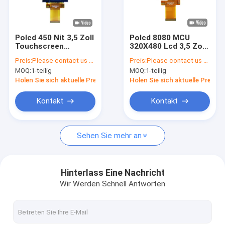
Über uns
Qualitätskontrolle
Polcd 450 Nit 3,5 Zoll
Polcd 8080 MCU
Touchscreen
320X480 Lcd 3,5 Zoll
Kontakt US
320x480 Pixel TFT
450 Nit TFT
Preis:
Please contact us for latest price
Preis:
Please contact us for latest price
LCD Modul
Touchscreen 12
MOQ:
1-teilig
MOQ:
1-teilig
0'CLOCK
Nachrichten
Holen Sie sich aktuelle Preis
Holen Sie sich aktuelle Preis
Fälle
Kontakt
Kontakt
Sehen Sie mehr an
TFT LCD-Anzeige
tft lcd-Modul
Hinterlass Eine Nachricht
Wir Werden Schnell Antworten
IPS TFT LCD-Anzeige
TFT-Touch Screen