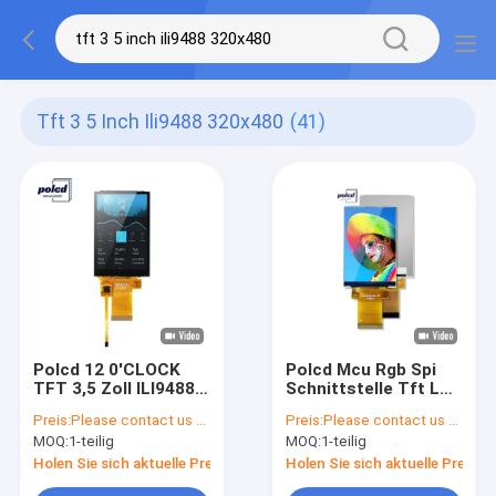
Tft 3 5 Inch Ili9488 320x480
(41)
Polcd 12 0'CLOCK
Polcd Mcu Rgb Spi
TFT 3,5 Zoll ILI9488
Schnittstelle Tft LCD
320x480 TFT
Touchscreen ILI9488
Preis:
Please contact us for latest price
Preis:
Please contact us for latest price
Touchscreen
3,5 Zoll Tft LCD
MOQ:
1-teilig
MOQ:
1-teilig
320x480
Holen Sie sich aktuelle Preis
Holen Sie sich aktuelle Preis