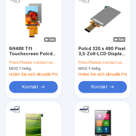
Ili9488 Tft
Polcd 320 x 480 Pixel
Touchscreen Polcd
3,5-Zoll-LCD-Display
3,5 Zoll Lcd Modul
ILI9488 Kleines TFT-
Preis:
Please contact us for latest price
Preis:
Please contact us for latest price
320x480 Ips
Display
MOQ:
1-teilig
MOQ:
1-teilig
Blickwinkel Rgb
Schnittstelle
Holen Sie sich aktuelle Preis
Holen Sie sich aktuelle Preis
Kontakt
Kontakt
Haus
Produkte
VR Show