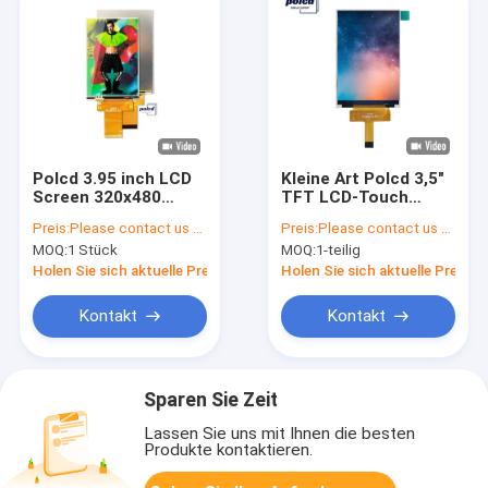
Polcd 3.95 inch LCD
Kleine Art Polcd 3,5"
Screen 320x480
TFT LCD-Touch
Color TFT Display
Screen 320x480
Preis:
Please contact us for latest price
Preis:
Please contact us for latest price
LED backlight ILI9488
ILI9488 Fahrer IC
MOQ:
1 Stück
MOQ:
1-teilig
drive ic TFT LCD
Module
Holen Sie sich aktuelle Preis
Holen Sie sich aktuelle Preis
Kontakt
Kontakt
Sparen Sie Zeit
Lassen Sie uns mit Ihnen die besten
Produkte kontaktieren.