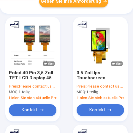
Geben Sie Ihre Anforderung
Polcd 40 Pin 3,5 Zoll
3.5 Zoll Ips
TFT LCD Display 450
Touchscreen
Nits 320x480 Display
320x480 Lcm Module
Preis:
Please contact us for latest price
Preis:
Please contact us for latest price
Ili9488 Mcu Spi
MOQ:
1-teilig
MOQ:
1-teilig
Schnittstelle
Holen Sie sich aktuelle Preis
Holen Sie sich aktuelle Preis
Kontakt
Kontakt