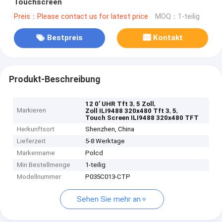
Touchscreen
Preis：Please contact us for latest price
MOQ：1-teilig
Bestpreis
Kontakt
Produkt-Beschreibung
,
,
12 0' UHR Tft 3
5 Zoll
Markieren
,
,
Zoll ILI9488 320x480 Tft 3
5
Touch Screen ILI9488 320x480 TFT
Herkunftsort
Shenzhen, China
Lieferzeit
5-8 Werktage
Markenname
Polcd
Min Bestellmenge
1-teilig
Modellnummer
P035C013-CTP
Sehen Sie mehr an