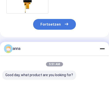
Touchscreen
Fortsetzen
Empfohlene Produkte
anna
5:51 AM
Good day, what product are you looking for?
Polcd 4-Draht-SPI
Polcd 1,69 Zoll
Polcd 12 0'CL
ST7789V 2,8-Zoll-
240x280 Kapazitives
240x320 2,8 Zo
IPS-Bildschirm RoHS
Touchpanel Full View
Ili9341v 16 Bi
TFT-Touchscreen
Angle LCD Modul für
Touchscreen
für Zuhause
Smart Watch